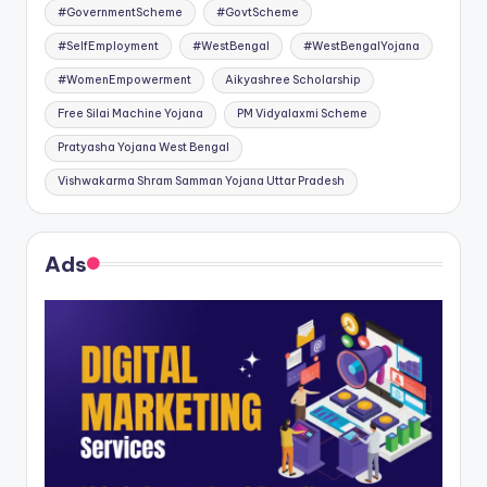
#GovernmentScheme
#GovtScheme
#SelfEmployment
#WestBengal
#WestBengalYojana
#WomenEmpowerment
Aikyashree Scholarship
Free Silai Machine Yojana
PM Vidyalaxmi Scheme
Pratyasha Yojana West Bengal
Vishwakarma Shram Samman Yojana Uttar Pradesh
Ads