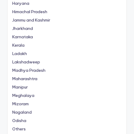
Haryana
Himachal Pradesh
Jammu and Kashmir
Jharkhand
Karnataka
Kerala
Ladakh
Lakshadweep
Madhya Pradesh
Maharashtra
Manipur
Meghalaya
Mizoram
Nagaland
Odisha
Others