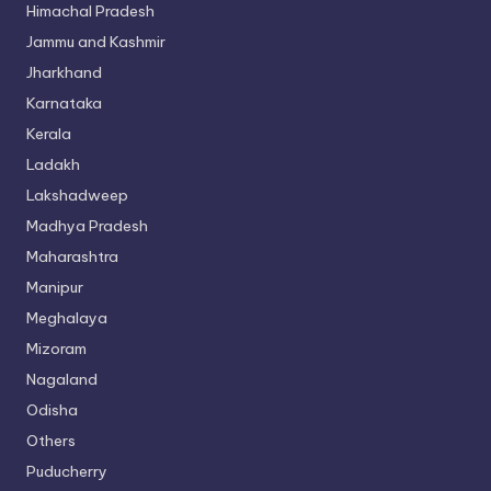
Himachal Pradesh
Jammu and Kashmir
Jharkhand
Karnataka
Kerala
Ladakh
Lakshadweep
Madhya Pradesh
Maharashtra
Manipur
Meghalaya
Mizoram
Nagaland
Odisha
Others
Puducherry