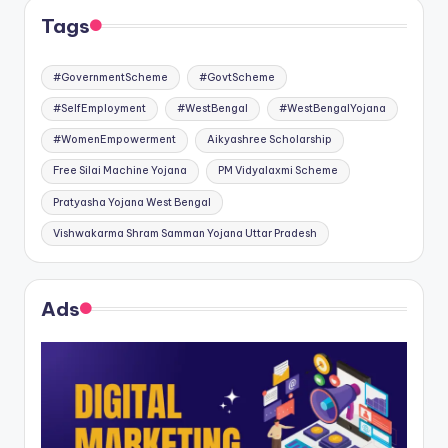
Tags
#GovernmentScheme
#GovtScheme
#SelfEmployment
#WestBengal
#WestBengalYojana
#WomenEmpowerment
Aikyashree Scholarship
Free Silai Machine Yojana
PM Vidyalaxmi Scheme
Pratyasha Yojana West Bengal
Vishwakarma Shram Samman Yojana Uttar Pradesh
Ads