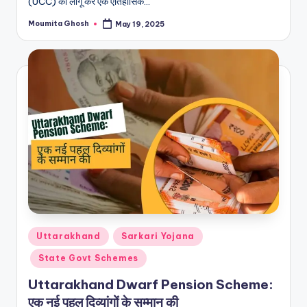
(UCC) को लागू कर एक ऐतिहासिक…
Moumita Ghosh
May 19, 2025
Posted
by
Posted
Uttarakhand
Sarkari Yojana
in
State Govt Schemes
Uttarakhand Dwarf Pension Scheme:
एक नई पहल दिव्यांगों के सम्मान की