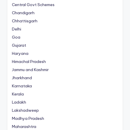
Central Govt Schemes
Chandigarh
Chhattisgarh
Delhi
Goa
Gujarat
Haryana
Himachal Pradesh
Jammu and Kashmir
Jharkhand
Karnataka
Kerala
Ladakh
Lakshadweep
Madhya Pradesh
Maharashtra