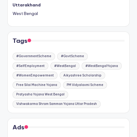
Uttarakhand
West Bengal
Tags
#GovernmentScheme
#GovtScheme
#SelfEmployment
#WestBengal
#WestBengalYojana
#WomenEmpowerment
Aikyashree Scholarship
Free Silai Machine Yojana
PM Vidyalaxmi Scheme
Pratyasha Yojana West Bengal
Vishwakarma Shram Samman Yojana Uttar Pradesh
Ads