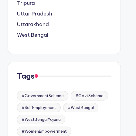
Tripura
Uttar Pradesh
Uttarakhand
West Bengal
Tags
#GovernmentScheme
#GovtScheme
#SelfEmployment
#WestBengal
#WestBengalYojana
#WomenEmpowerment