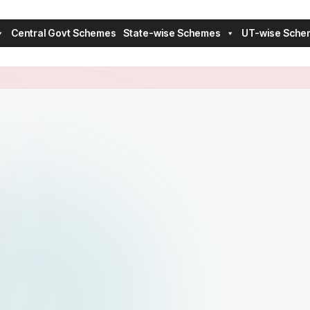
Central Govt Schemes
State-wise Schemes
UT-wise Sche