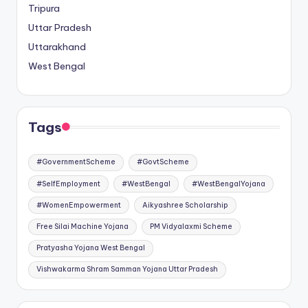
Tripura
Uttar Pradesh
Uttarakhand
West Bengal
Tags
#GovernmentScheme
#GovtScheme
#SelfEmployment
#WestBengal
#WestBengalYojana
#WomenEmpowerment
Aikyashree Scholarship
Free Silai Machine Yojana
PM Vidyalaxmi Scheme
Pratyasha Yojana West Bengal
Vishwakarma Shram Samman Yojana Uttar Pradesh