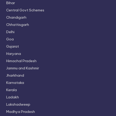
Bihar
Central Govt Schemes
Chandigarh
Chhattisgarh
Delhi
Goa
Gujarat
Haryana
Himachal Pradesh
Jammu and Kashmir
Jharkhand
Karnataka
Kerala
Ladakh
Lakshadweep
Madhya Pradesh