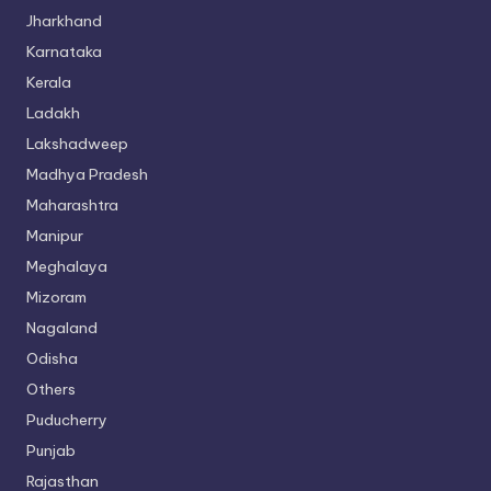
Jharkhand
Karnataka
Kerala
Ladakh
Lakshadweep
Madhya Pradesh
Maharashtra
Manipur
Meghalaya
Mizoram
Nagaland
Odisha
Others
Puducherry
Punjab
Rajasthan