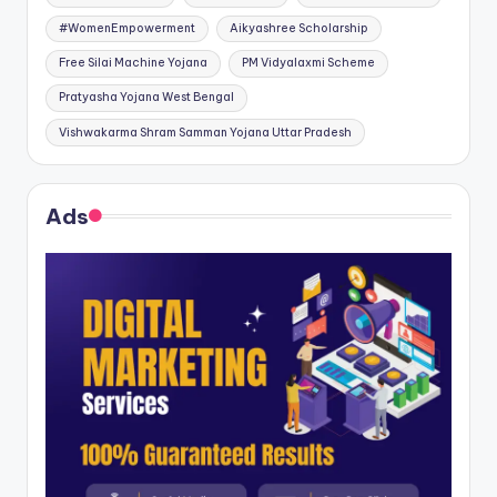
#WomenEmpowerment
Aikyashree Scholarship
Free Silai Machine Yojana
PM Vidyalaxmi Scheme
Pratyasha Yojana West Bengal
Vishwakarma Shram Samman Yojana Uttar Pradesh
Ads