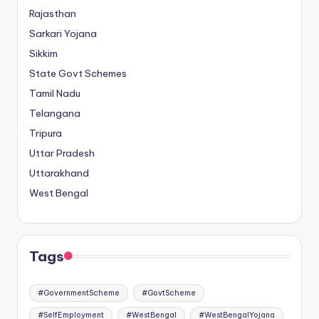
Rajasthan
Sarkari Yojana
Sikkim
State Govt Schemes
Tamil Nadu
Telangana
Tripura
Uttar Pradesh
Uttarakhand
West Bengal
Tags
#GovernmentScheme
#GovtScheme
#SelfEmployment
#WestBengal
#WestBengalYojana