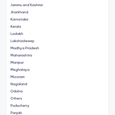
Jammu and Kashmir
Jharkhand
Karnataka
Kerala
Ladakh
Lakshadweep
Madhya Pradesh
Maharashtra
Manipur
Meghalaya
Mizoram
Nagaland
Odisha
Others
Puducherry
Punjab