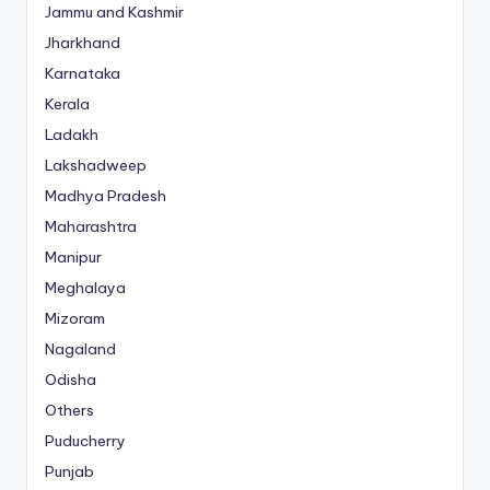
Jammu and Kashmir
Jharkhand
Karnataka
Kerala
Ladakh
Lakshadweep
Madhya Pradesh
Maharashtra
Manipur
Meghalaya
Mizoram
Nagaland
Odisha
Others
Puducherry
Punjab