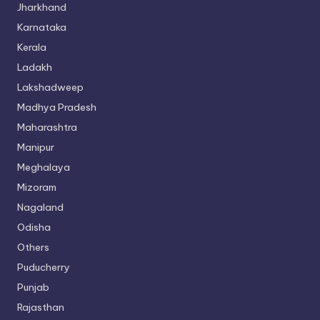
Jharkhand
Karnataka
Kerala
Ladakh
Lakshadweep
Madhya Pradesh
Maharashtra
Manipur
Meghalaya
Mizoram
Nagaland
Odisha
Others
Puducherry
Punjab
Rajasthan