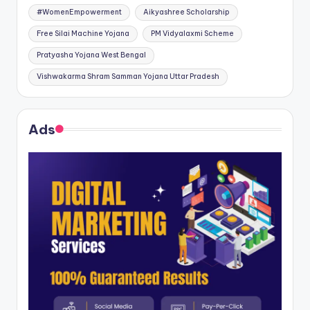
#WomenEmpowerment
Aikyashree Scholarship
Free Silai Machine Yojana
PM Vidyalaxmi Scheme
Pratyasha Yojana West Bengal
Vishwakarma Shram Samman Yojana Uttar Pradesh
Ads