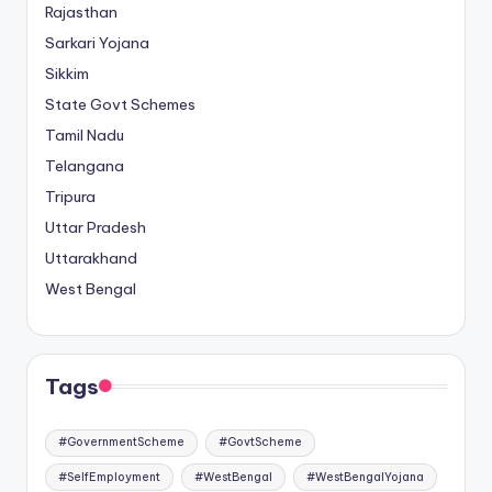
Rajasthan
Sarkari Yojana
Sikkim
State Govt Schemes
Tamil Nadu
Telangana
Tripura
Uttar Pradesh
Uttarakhand
West Bengal
Tags
#GovernmentScheme
#GovtScheme
#SelfEmployment
#WestBengal
#WestBengalYojana