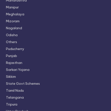
Maharashtra
Manipur
Meghalaya
Mizoram
Nagaland
Odisha
Others
Puducherry
Punjab
Rajasthan
Sarkari Yojana
Sikkim
State Govt Schemes
Tamil Nadu
Telangana
Tripura