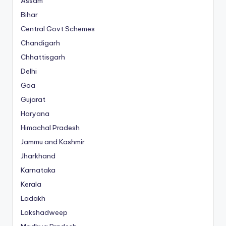
Assam
Bihar
Central Govt Schemes
Chandigarh
Chhattisgarh
Delhi
Goa
Gujarat
Haryana
Himachal Pradesh
Jammu and Kashmir
Jharkhand
Karnataka
Kerala
Ladakh
Lakshadweep