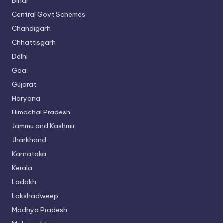
Bihar
Central Govt Schemes
Chandigarh
Chhattisgarh
Delhi
Goa
Gujarat
Haryana
Himachal Pradesh
Jammu and Kashmir
Jharkhand
Karnataka
Kerala
Ladakh
Lakshadweep
Madhya Pradesh