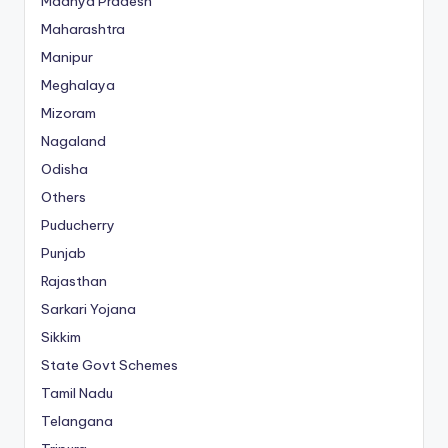
Madhya Pradesh
Maharashtra
Manipur
Meghalaya
Mizoram
Nagaland
Odisha
Others
Puducherry
Punjab
Rajasthan
Sarkari Yojana
Sikkim
State Govt Schemes
Tamil Nadu
Telangana