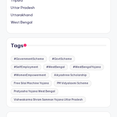
Tripura
Uttar Pradesh
Uttarakhand
West Bengal
Tags
#GovernmentScheme
#GovtScheme
#SelfEmployment
#WestBengal
#WestBengalYojana
#WomenEmpowerment
Aikyashree Scholarship
Free Silai Machine Yojana
PM Vidyalaxmi Scheme
Pratyasha Yojana West Bengal
Vishwakarma Shram Samman Yojana Uttar Pradesh