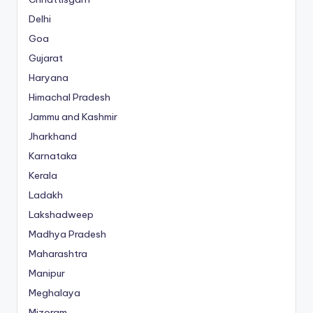
Delhi
Goa
Gujarat
Haryana
Himachal Pradesh
Jammu and Kashmir
Jharkhand
Karnataka
Kerala
Ladakh
Lakshadweep
Madhya Pradesh
Maharashtra
Manipur
Meghalaya
Mizoram