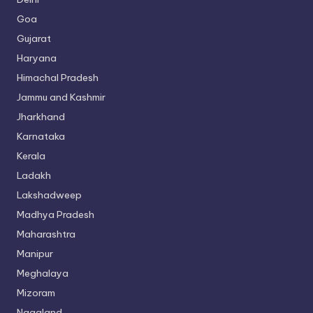
Goa
Gujarat
Haryana
Himachal Pradesh
Jammu and Kashmir
Jharkhand
Karnataka
Kerala
Ladakh
Lakshadweep
Madhya Pradesh
Maharashtra
Manipur
Meghalaya
Mizoram
Nagaland