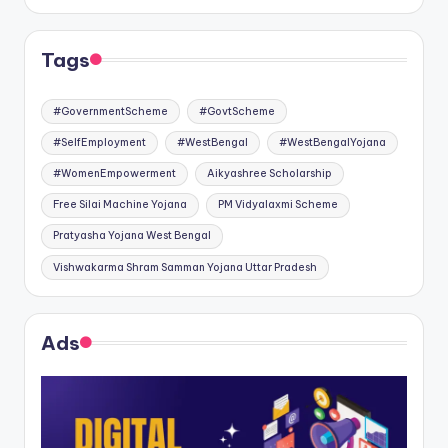
Tags
#GovernmentScheme
#GovtScheme
#SelfEmployment
#WestBengal
#WestBengalYojana
#WomenEmpowerment
Aikyashree Scholarship
Free Silai Machine Yojana
PM Vidyalaxmi Scheme
Pratyasha Yojana West Bengal
Vishwakarma Shram Samman Yojana Uttar Pradesh
Ads