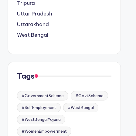
Tripura
Uttar Pradesh
Uttarakhand
West Bengal
Tags
#GovernmentScheme
#GovtScheme
#SelfEmployment
#WestBengal
#WestBengalYojana
#WomenEmpowerment