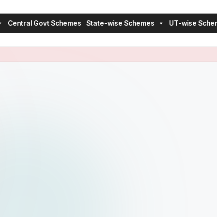
Central Govt Schemes
State-wise Schemes
UT-wise Sche