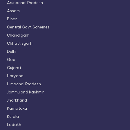
Arunachal Pradesh
Assam
Bihar
Central Govt Schemes
Chandigarh
Chhattisgarh
Delhi
Goa
Gujarat
Haryana
Himachal Pradesh
Jammu and Kashmir
Jharkhand
Karnataka
Kerala
Ladakh