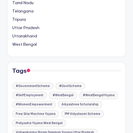
Tamil Nadu
Telangana
Tripura
Uttar Pradesh
Uttarakhand
West Bengal
Tags
#GovernmentScheme
#GovtScheme
#SelfEmployment
#WestBengal
#WestBengalYojana
#WomenEmpowerment
Aikyashree Scholarship
Free Silai Machine Yojana
PM Vidyalaxmi Scheme
Pratyasha Yojana West Bengal
Vishwakarma Shram Samman Yojana Uttar Pradesh