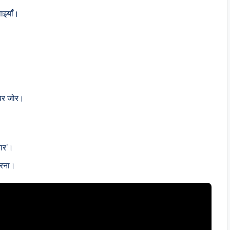
वाइयाँ।
े पर जोर।
कार’।
करना।