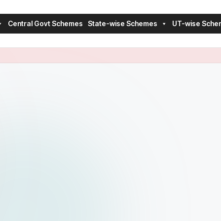
Central Govt Schemes
State-wise Schemes
UT-wise Sche