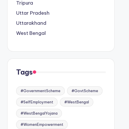
Tripura
Uttar Pradesh
Uttarakhand
West Bengal
Tags
#GovernmentScheme
#GovtScheme
#SelfEmployment
#WestBengal
#WestBengalYojana
#WomenEmpowerment