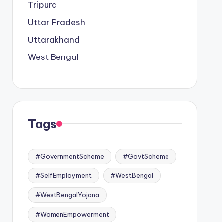
Tripura
Uttar Pradesh
Uttarakhand
West Bengal
Tags
#GovernmentScheme
#GovtScheme
#SelfEmployment
#WestBengal
#WestBengalYojana
#WomenEmpowerment