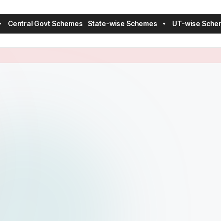
Central Govt Schemes
State-wise Schemes
UT-wise Sche