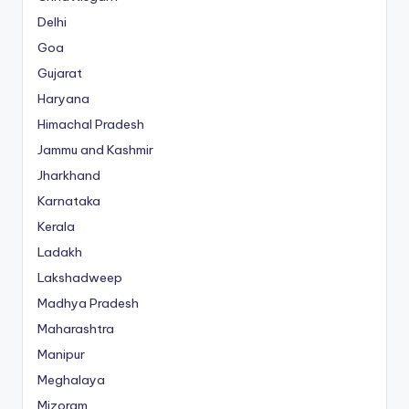
Delhi
Goa
Gujarat
Haryana
Himachal Pradesh
Jammu and Kashmir
Jharkhand
Karnataka
Kerala
Ladakh
Lakshadweep
Madhya Pradesh
Maharashtra
Manipur
Meghalaya
Mizoram