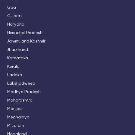
Goa
Gujarat
Haryana
Himachal Pradesh
Jammu and Kashmir
Jharkhand
Karnataka
Kerala
Ladakh
Lakshadweep
Madhya Pradesh
Maharashtra
Manipur
Meghalaya
Mizoram
Nagaland