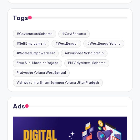
Tags
#GovernmentScheme
#GovtScheme
#SelfEmployment
#WestBengal
#WestBengalYojana
#WomenEmpowerment
Aikyashree Scholarship
Free Silai Machine Yojana
PM Vidyalaxmi Scheme
Pratyasha Yojana West Bengal
Vishwakarma Shram Samman Yojana Uttar Pradesh
Ads