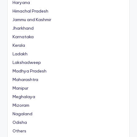
Haryana
Himachal Pradesh
Jammu and Kashmir
Jharkhand
Karnataka
Kerala
Ladakh
Lakshadweep
Madhya Pradesh
Maharashtra
Manipur
Meghalaya
Mizoram
Nagaland
Odisha
Others