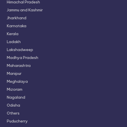
Himachal Pradesh
Jammu and Kashmir
Jharkhand
Karnataka
Kerala
Ladakh
Lakshadweep
Madhya Pradesh
Maharashtra
Manipur
Meghalaya
Mizoram
Nagaland
Odisha
Others
Puducherry