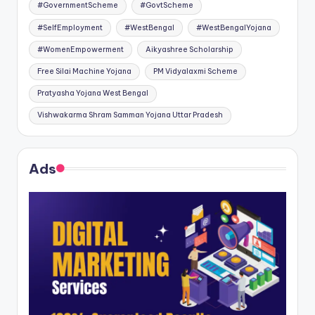
#GovernmentScheme
#GovtScheme
#SelfEmployment
#WestBengal
#WestBengalYojana
#WomenEmpowerment
Aikyashree Scholarship
Free Silai Machine Yojana
PM Vidyalaxmi Scheme
Pratyasha Yojana West Bengal
Vishwakarma Shram Samman Yojana Uttar Pradesh
Ads