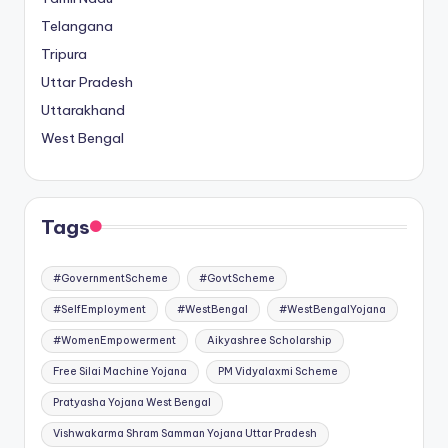
Telangana
Tripura
Uttar Pradesh
Uttarakhand
West Bengal
Tags
#GovernmentScheme
#GovtScheme
#SelfEmployment
#WestBengal
#WestBengalYojana
#WomenEmpowerment
Aikyashree Scholarship
Free Silai Machine Yojana
PM Vidyalaxmi Scheme
Pratyasha Yojana West Bengal
Vishwakarma Shram Samman Yojana Uttar Pradesh