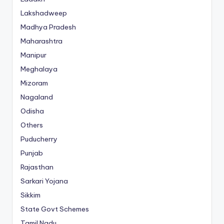
Lakshadweep
Madhya Pradesh
Maharashtra
Manipur
Meghalaya
Mizoram
Nagaland
Odisha
Others
Puducherry
Punjab
Rajasthan
Sarkari Yojana
Sikkim
State Govt Schemes
Tamil Nadu