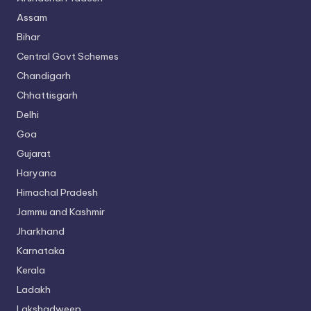
Assam
Bihar
Central Govt Schemes
Chandigarh
Chhattisgarh
Delhi
Goa
Gujarat
Haryana
Himachal Pradesh
Jammu and Kashmir
Jharkhand
Karnataka
Kerala
Ladakh
Lakshadweep