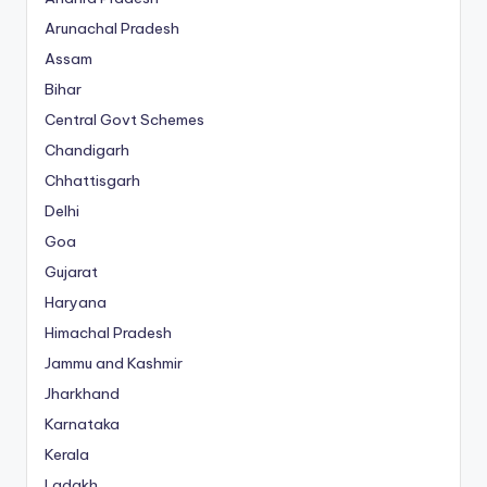
Arunachal Pradesh
Assam
Bihar
Central Govt Schemes
Chandigarh
Chhattisgarh
Delhi
Goa
Gujarat
Haryana
Himachal Pradesh
Jammu and Kashmir
Jharkhand
Karnataka
Kerala
Ladakh