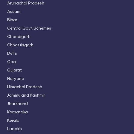
Arunachal Pradesh
Assam
Bihar
Central Govt Schemes
Chandigarh
Chhattisgarh
Delhi
Goa
Gujarat
Haryana
Himachal Pradesh
Jammu and Kashmir
Jharkhand
Karnataka
Kerala
Ladakh