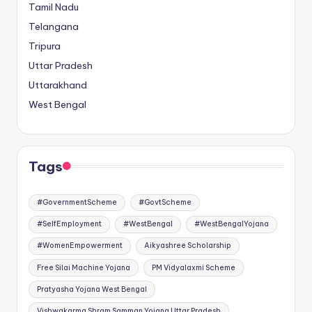
Tamil Nadu
Telangana
Tripura
Uttar Pradesh
Uttarakhand
West Bengal
Tags
#GovernmentScheme
#GovtScheme
#SelfEmployment
#WestBengal
#WestBengalYojana
#WomenEmpowerment
Aikyashree Scholarship
Free Silai Machine Yojana
PM Vidyalaxmi Scheme
Pratyasha Yojana West Bengal
Vishwakarma Shram Samman Yojana Uttar Pradesh