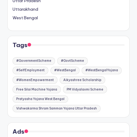
Uttar Pradesh
Uttarakhand
West Bengal
Tags
#GovernmentScheme
#GovtScheme
#SelfEmployment
#WestBengal
#WestBengalYojana
#WomenEmpowerment
Aikyashree Scholarship
Free Silai Machine Yojana
PM Vidyalaxmi Scheme
Pratyasha Yojana West Bengal
Vishwakarma Shram Samman Yojana Uttar Pradesh
Ads