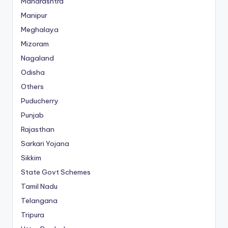
Maharashtra
Manipur
Meghalaya
Mizoram
Nagaland
Odisha
Others
Puducherry
Punjab
Rajasthan
Sarkari Yojana
Sikkim
State Govt Schemes
Tamil Nadu
Telangana
Tripura