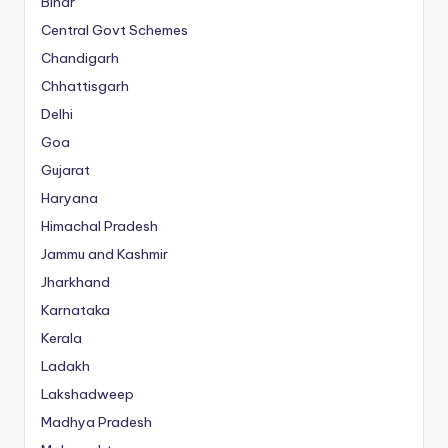
Bihar
Central Govt Schemes
Chandigarh
Chhattisgarh
Delhi
Goa
Gujarat
Haryana
Himachal Pradesh
Jammu and Kashmir
Jharkhand
Karnataka
Kerala
Ladakh
Lakshadweep
Madhya Pradesh