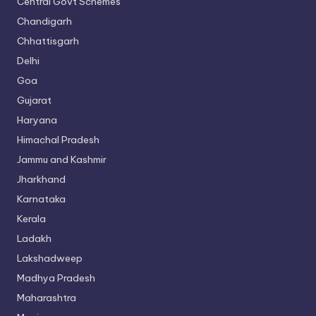
Central Govt Schemes
Chandigarh
Chhattisgarh
Delhi
Goa
Gujarat
Haryana
Himachal Pradesh
Jammu and Kashmir
Jharkhand
Karnataka
Kerala
Ladakh
Lakshadweep
Madhya Pradesh
Maharashtra