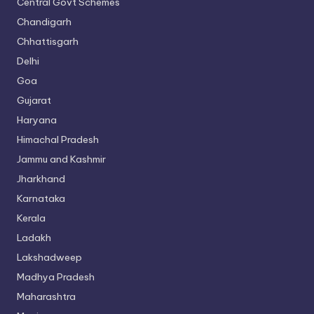
Central Govt Schemes
Chandigarh
Chhattisgarh
Delhi
Goa
Gujarat
Haryana
Himachal Pradesh
Jammu and Kashmir
Jharkhand
Karnataka
Kerala
Ladakh
Lakshadweep
Madhya Pradesh
Maharashtra