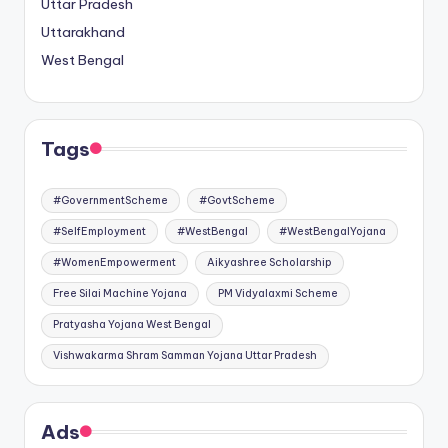
Uttar Pradesh
Uttarakhand
West Bengal
Tags
#GovernmentScheme
#GovtScheme
#SelfEmployment
#WestBengal
#WestBengalYojana
#WomenEmpowerment
Aikyashree Scholarship
Free Silai Machine Yojana
PM Vidyalaxmi Scheme
Pratyasha Yojana West Bengal
Vishwakarma Shram Samman Yojana Uttar Pradesh
Ads