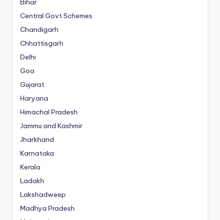
Bihar
Central Govt Schemes
Chandigarh
Chhattisgarh
Delhi
Goa
Gujarat
Haryana
Himachal Pradesh
Jammu and Kashmir
Jharkhand
Karnataka
Kerala
Ladakh
Lakshadweep
Madhya Pradesh