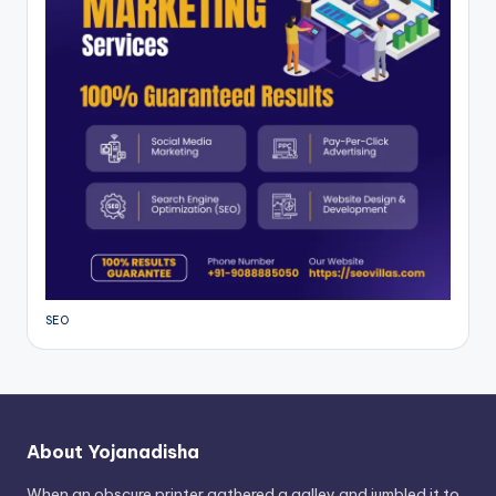
SEO
About Yojanadisha
When an obscure printer gathered a galley and jumbled it to