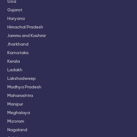
Goa
Gujarat
Haryana
Himachal Pradesh
Jammu and Kashmir
Jharkhand
Karnataka
Kerala
Ladakh
Lakshadweep
Madhya Pradesh
Maharashtra
Manipur
Meghalaya
Mizoram
Nagaland