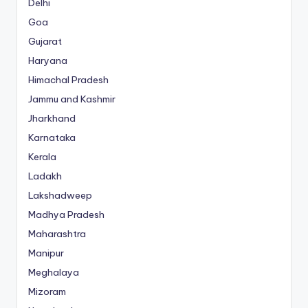
Delhi
Goa
Gujarat
Haryana
Himachal Pradesh
Jammu and Kashmir
Jharkhand
Karnataka
Kerala
Ladakh
Lakshadweep
Madhya Pradesh
Maharashtra
Manipur
Meghalaya
Mizoram