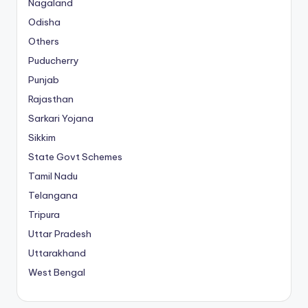
Nagaland
Odisha
Others
Puducherry
Punjab
Rajasthan
Sarkari Yojana
Sikkim
State Govt Schemes
Tamil Nadu
Telangana
Tripura
Uttar Pradesh
Uttarakhand
West Bengal