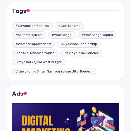
Tags
#GovernmentScheme
#GovtScheme
#SelfEmployment
#WestBengal
#WestBengalYojana
#WomenEmpowerment
Aikyashree Scholarship
Free Silai Machine Yojana
PM Vidyalaxmi Scheme
Pratyasha Yojana West Bengal
Vishwakarma Shram Samman Yojana Uttar Pradesh
Ads