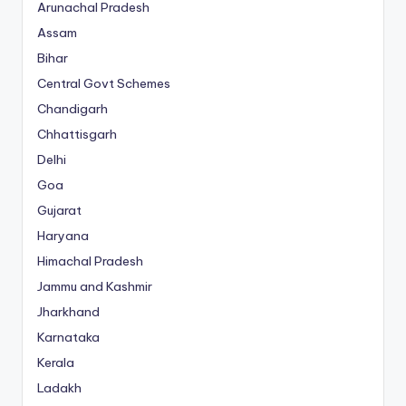
Arunachal Pradesh
Assam
Bihar
Central Govt Schemes
Chandigarh
Chhattisgarh
Delhi
Goa
Gujarat
Haryana
Himachal Pradesh
Jammu and Kashmir
Jharkhand
Karnataka
Kerala
Ladakh