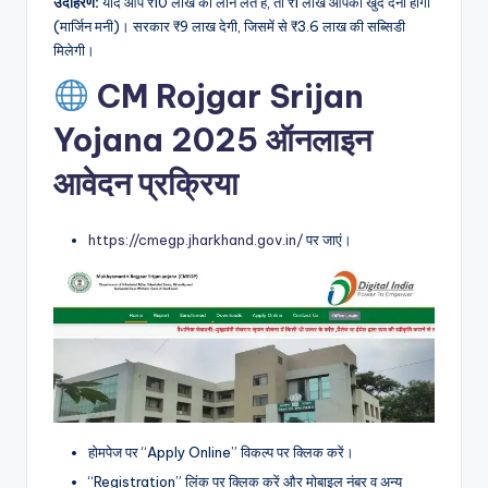
उदाहरण:
यदि आप ₹10 लाख का लोन लेते हैं, तो ₹1 लाख आपको खुद देना होगा
(मार्जिन मनी)। सरकार ₹9 लाख देगी, जिसमें से ₹3.6 लाख की सब्सिडी
मिलेगी।
CM Rojgar Srijan
Yojana 2025 ऑनलाइन
आवेदन प्रक्रिया
https://cmegp.jharkhand.gov.in/
पर जाएं।
होमपेज पर “Apply Online” विकल्प पर क्लिक करें।
“Registration” लिंक पर क्लिक करें और मोबाइल नंबर व अन्य