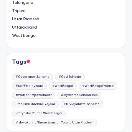
Telangana
Tripura
Uttar Pradesh
Uttarakhand
West Bengal
Tags
#GovernmentScheme
#GovtScheme
#SelfEmployment
#WestBengal
#WestBengalYojana
#WomenEmpowerment
Aikyashree Scholarship
Free Silai Machine Yojana
PM Vidyalaxmi Scheme
Pratyasha Yojana West Bengal
Vishwakarma Shram Samman Yojana Uttar Pradesh