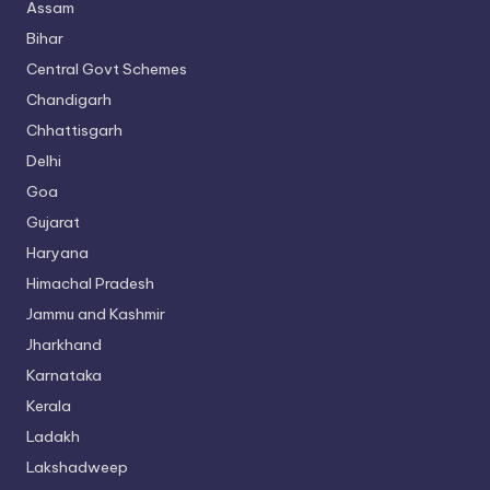
Assam
Bihar
Central Govt Schemes
Chandigarh
Chhattisgarh
Delhi
Goa
Gujarat
Haryana
Himachal Pradesh
Jammu and Kashmir
Jharkhand
Karnataka
Kerala
Ladakh
Lakshadweep