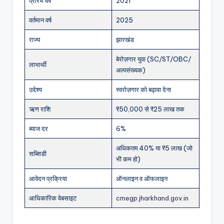
प्रारंभ वर्ष
2021
वर्तमान वर्ष
2025
राज्य
झारखंड
बेरोज़गार युवा (SC/ST/OBC/
लाभार्थी
अल्पसंख्यक)
उद्देश्य
स्वरोज़गार को बढ़ावा देना
ऋण राशि
₹50,000 से ₹25 लाख तक
ब्याज दर
6%
अधिकतम 40% या ₹5 लाख (जो
सब्सिडी
भी कम हो)
आवेदन प्रक्रिया
ऑनलाइन व ऑफलाइन
आधिकारिक वेबसाइट
cmegp.jharkhand.gov.in