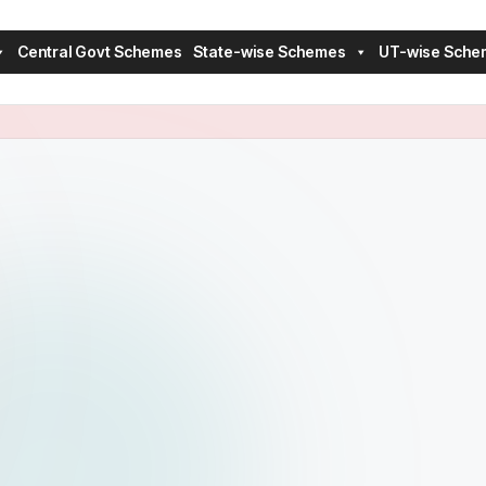
Central Govt Schemes
State-wise Schemes
UT-wise Sche