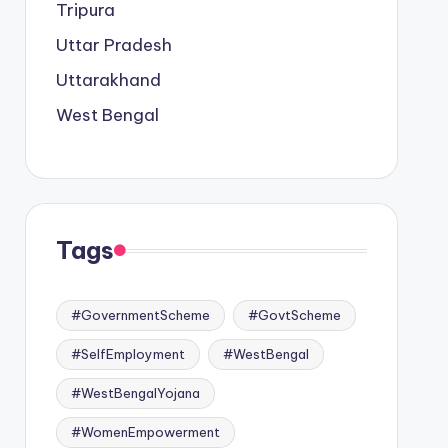
Tripura
Uttar Pradesh
Uttarakhand
West Bengal
Tags
#GovernmentScheme
#GovtScheme
#SelfEmployment
#WestBengal
#WestBengalYojana
#WomenEmpowerment