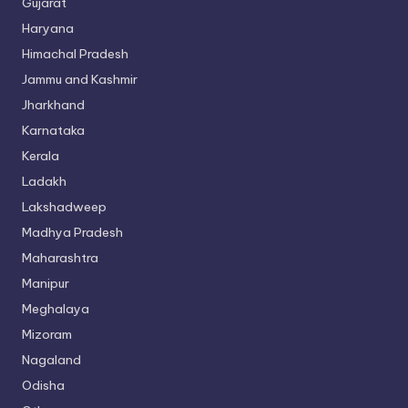
Gujarat
Haryana
Himachal Pradesh
Jammu and Kashmir
Jharkhand
Karnataka
Kerala
Ladakh
Lakshadweep
Madhya Pradesh
Maharashtra
Manipur
Meghalaya
Mizoram
Nagaland
Odisha