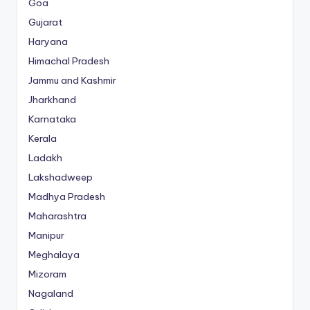
Goa
Gujarat
Haryana
Himachal Pradesh
Jammu and Kashmir
Jharkhand
Karnataka
Kerala
Ladakh
Lakshadweep
Madhya Pradesh
Maharashtra
Manipur
Meghalaya
Mizoram
Nagaland