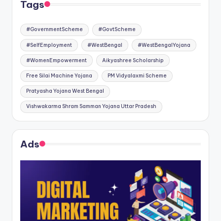
Tags
#GovernmentScheme
#GovtScheme
#SelfEmployment
#WestBengal
#WestBengalYojana
#WomenEmpowerment
Aikyashree Scholarship
Free Silai Machine Yojana
PM Vidyalaxmi Scheme
Pratyasha Yojana West Bengal
Vishwakarma Shram Samman Yojana Uttar Pradesh
Ads